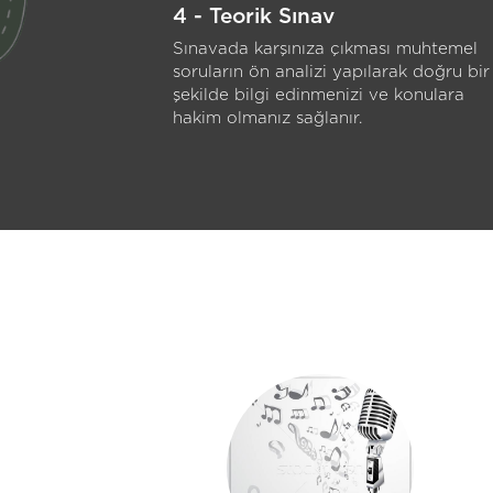
4 - Teorik Sınav
Sınavada karşınıza çıkması muhtemel
soruların ön analizi yapılarak doğru bir
şekilde bilgi edinmenizi ve konulara
hakim olmanız sağlanır.