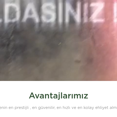
Avantajlarımız
enin en prestijli , en güvenilir, en hızlı ve en kolay ehliyet alm