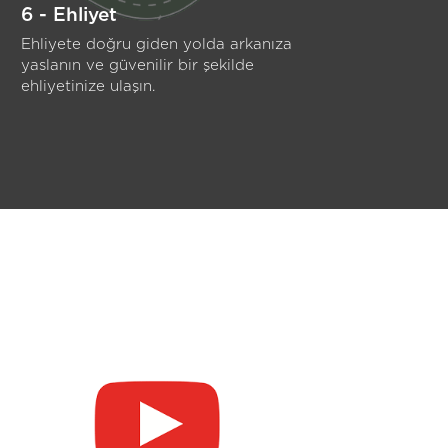
6 - Ehliyet
Ehliyete doğru giden yolda arkanıza
yaslanın ve güvenilir bir şekilde
ehliyetinize ulaşın.