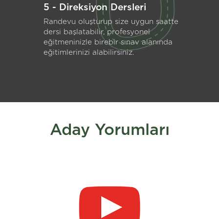
5 - Direksiyon Dersleri
Randevu oluşturup size uygun saatte
dersi başlatabilir, profesyonel
eğitmeninizle birebir sınav alanında
eğitimlerinizi alabilirsiniz.
Aday Yorumları