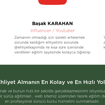
Başak KARAHAN
Influencer / Youtuber
Zamanım olmadığı için sürekli ertelemek
zorunda kaldığım ehliyetimi sonunda
@ehliyetkapımda ile kısa süre içerisinde
verdikleri eğitim sayesinde kolayca öğrenip
ehliyetimi alabildim. :)
hliyet Almanın En Kolay ve En Hızlı Yo
ü olmak ve bunun hızlı bir şekilde gerçekleşmesinimi istiyor
r sürüş eğitimleri , web sitemiz üzerinden teorik eğitim de
en profesyonel sürücü kursu hizmetini sunmaktadır..