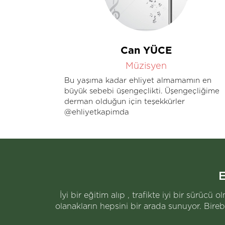
Can YÜCE
Müzisyen
ay ve iyi
Bu yaşıma kadar ehliyet almamamın en
ıf
büyük sebebi üşengeçlikti. Üşengeçliğime
m.
derman olduğun için teşekkürler
o kadar
@ehliyetkapimda
adreste
ilyol,
n
E
İyi bir eğitim alıp , trafikte iyi bir sürüc
olanakların hepsini bir arada sunuyor. Birebi