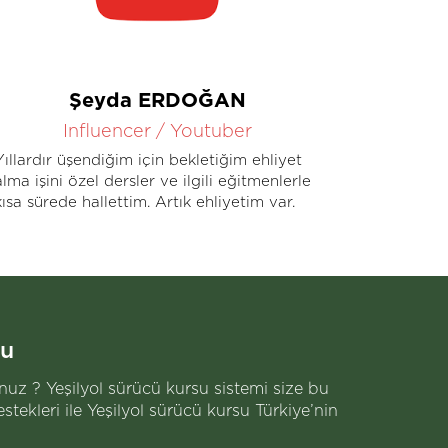
Şeyda ERDOĞAN
Influencer / Youtuber
Yıllardır üşendiğim için bekletiğim ehliyet
Yoğun tem
alma işini özel dersler ve ilgili eğitmenlerle
yoğun tem
kısa sürede hallettim. Artık ehliyetim var.
şey vardı
Kapımda i
ehliyetle
yaklaşımla
kendilerin
lu
sunuz ? Yeşilyol sürücü kursu sistemi size bu
stekleri ile Yeşilyol sürücü kursu Türkiye’nin