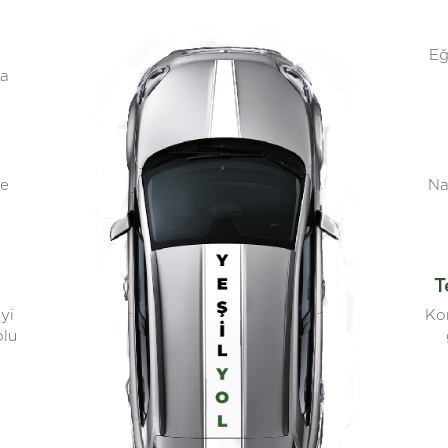
Eğ
za
ve
Na
T
yi
Kon
olu